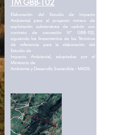
TM GBB-102
Elaboración del Estudio de Impacto
Ambiental para el proyecto minero de
explotación subterránea de carbón con
contrato de concesión N° GBB-102,
siguiendo los lineamientos de los Términos
de referencia para la elaboración del
Estudio de
Impacto Ambiental, adoptados por el
Ministerio de
Ambiente y Desarrollo Sostenible - MADS.