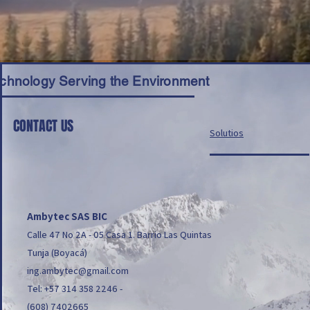
chnology Serving the Environment
CONTACT US
Solutios
Ambytec SAS BIC
Calle 47 No 2A - 05 Casa 1. Barrio Las Quintas
Tunja (Boyacá)
ing.ambytec@gmail.com
Tel: +57 314 358 2246 -
(608) 7402665