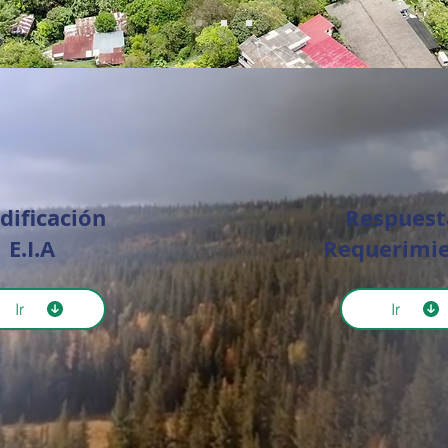
ificación
Respuest
E.I.A
Requerimi
Ir
Ir