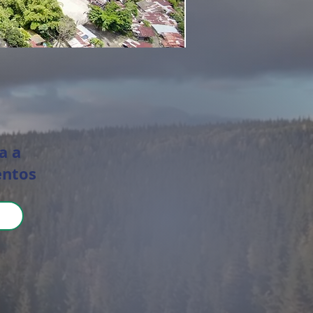
a a
entos