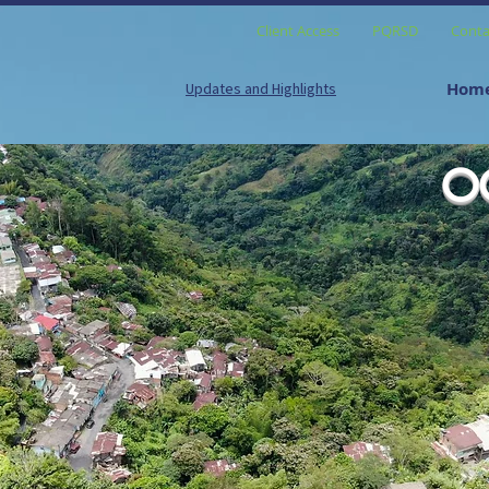
Client Access
PQRSD
Conta
Hom
Updates and Highlights
O