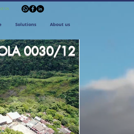
ct Us
e
Solutions
About us
OLA 0030/12