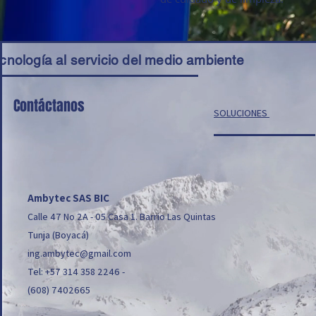
cnología al servicio del medio ambiente
Contáctanos
SOLUCIONES
Ambytec SAS BIC
Calle 47 No 2A - 05 Casa 1. Barrio Las Quintas
Tunja (Boyacá)
ing.ambytec@gmail.com
Tel: +57 314 358 2246 -
(608) 7402665