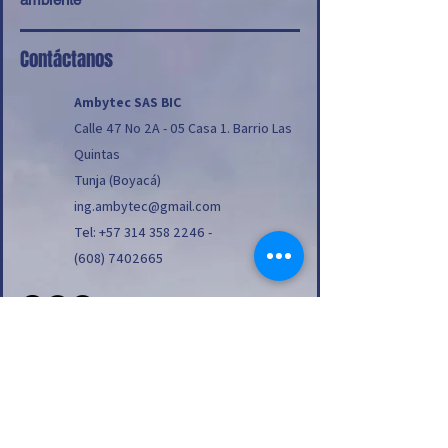
tienda pueden realizar compras
con altos niveles de seguridad.
con altos niveles de seguridad.
Contáctanos
Ambytec SAS BIC
Calle 47 No 2A - 05 Casa 1. Barrio Las
Quintas
Tunja (Boyacá)
ing.ambytec@gmail.com
Tel:
+57 314 358 2246
-
(608) 7402665
SOLUCIONES
EVENTOS Y NOVEDADES