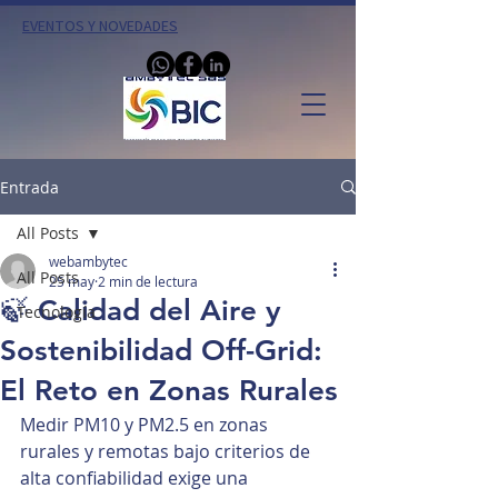
EVENTOS Y NOVEDADES
Entrada
All Posts
webambytec
All Posts
25 may
2 min de lectura
🍃 Calidad del Aire y
Tecnología
Sostenibilidad Off-Grid:
El Reto en Zonas Rurales
Medir PM10 y PM2.5 en zonas 
rurales y remotas bajo criterios de 
alta confiabilidad exige una 