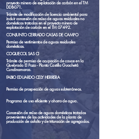
proyecto minero de explotación de carbón en el TM
DDB-071.
Trámite de modificación de licencia ambiental para
incluir concesión de reúso de aguas residuales no
domésticas tratadas en el proyecto minero de
explotación de carbón en el TM 074-92.
CONJUNTO CERRADO CASAS DE CAMPO
Permiso de vertimientos de aguas residuales
domésticas.
COQUECOL SAS CI
Trámite de permiso de ocupación de cauce en la
Quebrada El Pozo - Planta Castilla Guachetá
Cundinamarca.
FABIO EDUARDO CELY HERRERA
Permiso de prospección de aguas subterráneas.
Programa de uso eficiente y ahorro de agua.
Concesión de reúso de aguas domésticas tratadas
provenientes de las actividades de la planta de
producción de asfalto y de trituración de agregados.