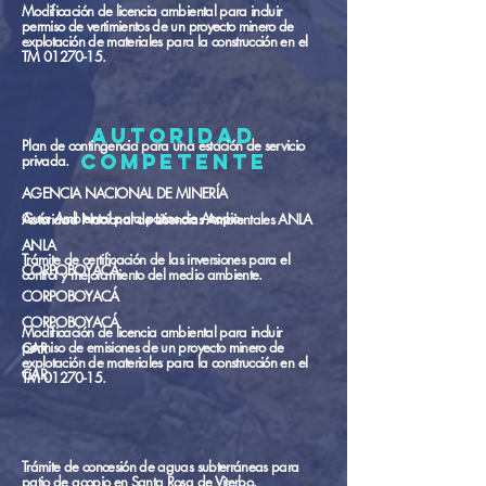
Modificación de licencia ambiental para incluir
permiso de vertimientos de un proyecto minero de
explotación de materiales para la construcción en el
TM
01270-15
.
autoridad
Plan de contingencia para una estación de servicio
competente
privada.
AGENCIA NACIONAL DE MINERÍA
Guía Ambiental para patios de Acopio.
Autoridad Nacional de Licencias Ambientales ANLA
ANLA
Trámite de certificación de las inversiones para el
CORPOBOYACÁ
control y mejoramiento del medio ambiente.
CORPOBOYACÁ
CORPOBOYACÁ
Modificación de licencia ambiental para incluir
permiso de emisiones de un proyecto minero de
CAR
explotación de materiales para la construcción en el
CAR
TM
01270-15
.
Trámite de concesión de aguas subterráneas para
patio de acopio en Santa Rosa de Viterbo.