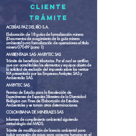
Cliente
trámite
ACERÍAS PAZ DEL RÍO S.A.
Elaboración de 18 guías de formalización minera
(Documentos de acogimiento de la guía minero
ambiental para formalización de operaciones el título
minero 070-89 (zona 1)
AMBIENTALIA SAS- AMBYTEC SAS
Trámite de beneficios tributarios. Por el cual se certifica
que son acreditables los elementos y equipos objeto de
la solicitud de exclusión del impuesto sobre las ventas-
IVA presentada por las Empresas Ambytec SAS y
Ambientalia SAS.
AMBYTEC SAS
Permiso de Estudio para la Recolección de
Especímenes de Especies Silvestres de la Diversidad
Biológica con Fines de Elaboración de Estudios
Ambientales y se toman otras determinaciones.
COLOMBIANA DE MINERALES SAS
Informes de cumplimiento ambiental siguiendo
metodología del MADS.
Trámite de modificación de licencia ambiental para
incluir concesión de agua para consumo humano en el