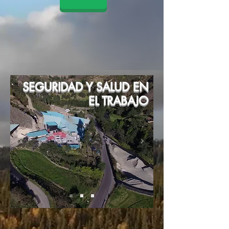
SEGURIDAD Y SALUD EN
EL TRABAJO